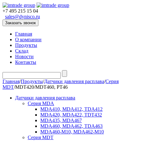
+7 495 215 15 04
sales@dynisco.ru
Заказать звонок
Главная
О компании
Продукты
Склад
Новости
Контакты
Главная
/
Продукты
/
Датчики давления расплава
/
Серия
MDT
/
MDT420/MDT460, PT46
Датчики давления расплава
Серия MDA
MDA410, MDA412, TDA412
MDA420, MDA422, TDT432
MDA435, MDA467
MDA460, MDA462, TDA463
MDA460-M10, MDA462-M10
Серия MDT