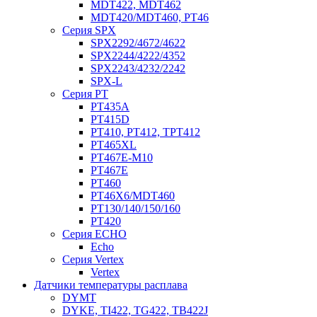
MDT422, MDT462
MDT420/MDT460, PT46
Серия SPX
SPX2292/4672/4622
SPX2244/4222/4352
SPX2243/4232/2242
SPX-L
Серия PT
PT435A
PT415D
PT410, PT412, TPT412
PT465XL
PT467E-M10
PT467E
PT460
PT46X6/MDT460
PT130/140/150/160
PT420
Серия ECHO
Echo
Серия Vertex
Vertex
Датчики температуры расплава
DYMT
DYKE, TI422, TG422, TB422J